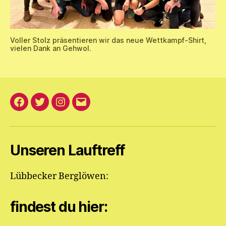
Voller Stolz präsentieren wir das neue Wettkampf-Shirt,
vielen Dank an Gehwol.
Facebook
Twitter
Instagram
E-
Mail
an
Unseren Lauftreff
die
Berglöwen
Lübbecker Berglöwen:
findest du hier: