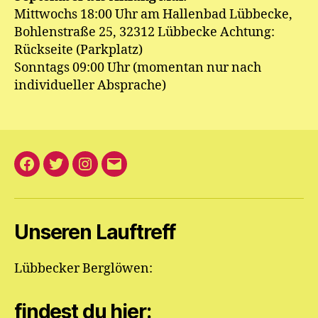
Mittwochs 18:00 Uhr am Hallenbad Lübbecke,
Bohlenstraße 25, 32312 Lübbecke Achtung:
Rückseite (Parkplatz)
Sonntags 09:00 Uhr (momentan nur nach
individueller Absprache)
Facebook
Twitter
Instagram
E-
Mail
an
Unseren Lauftreff
die
Berglöwen
Lübbecker Berglöwen:
findest du hier: