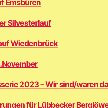
uf Emsbüren
r Silvesterlauf
lauf Wiedenbrück
1.November
serie 2023 – Wir sind/waren da
erungen für Lübbecker Berglöw