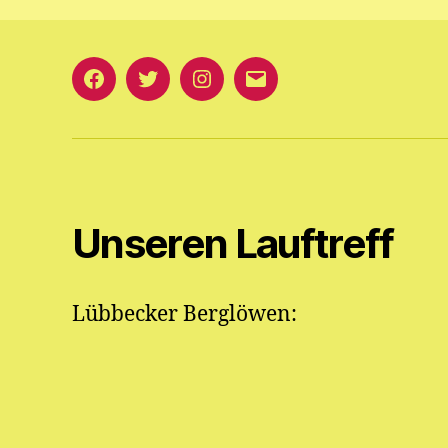
Facebook
Twitter
Instagram
E-
Mail
an
die
Berglöwen
Unseren Lauftreff
Lübbecker Berglöwen: