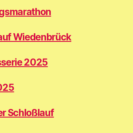
rgsmarathon
lauf Wiedenbrück
sserie 2025
025
r Schloßlauf