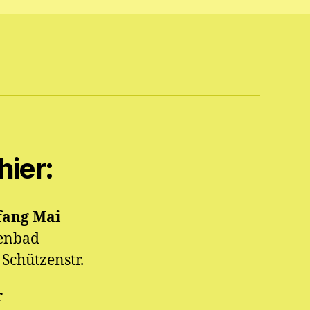
hier:
fang Mai
enbad
Schützenstr.
r