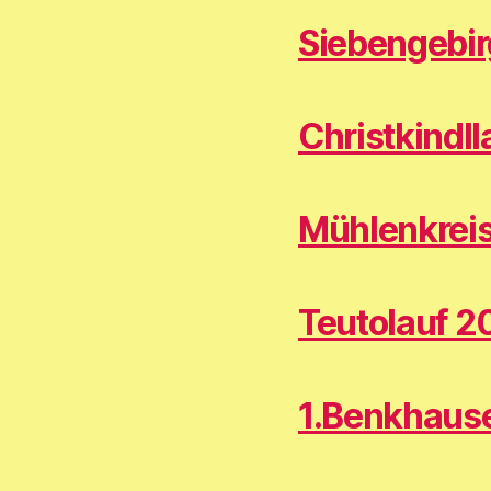
Siebengebi
Christkindl
Mühlenkrei
Teutolauf 2
1.Benkhause