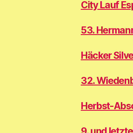
City Lauf E
53. Herman
Häcker Silv
32. Wiedenb
Herbst-Absc
9. und letzt