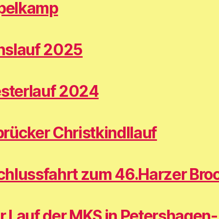
spelkamp
nslauf 2025
esterlauf 2024
rücker Christkindllauf
hlussfahrt zum 46.Harzer Bro
er Lauf der MKS in Petershagen-