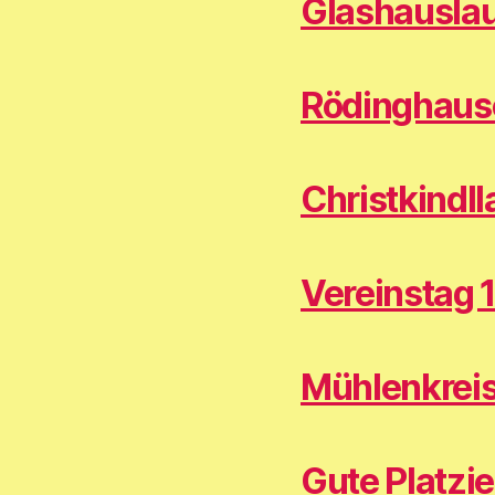
Glashausla
Rödinghause
Christkindl
Vereinstag 
Mühlenkreis
Gute Platzi