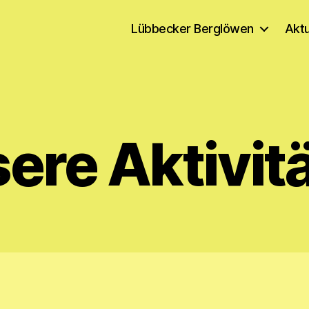
Lübbecker Berglöwen
Aktu
ere Aktivit